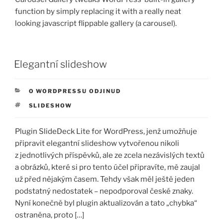
function by simply replacing it with a really neat
looking javascript flippable gallery (a carousel).
PUBLIKOVÁNO
Elegantní slideshow
RUBRIKY
O WORDPRESSU ODJINUD
ŠTÍTKY
SLIDESHOW
Plugin SlideDeck Lite for WordPress, jenž umožňuje
připravit elegantní slideshow vytvořenou nikoli
z jednotlivých příspěvků, ale ze zcela nezávislých textů
a obrázků, které si pro tento účel připravíte, mě zaujal
už před nějakým časem. Tehdy však měl ještě jeden
podstatný nedostatek – nepodporoval české znaky.
Nyní konečně byl plugin aktualizován a tato „chybka“
ostraněna, proto […]