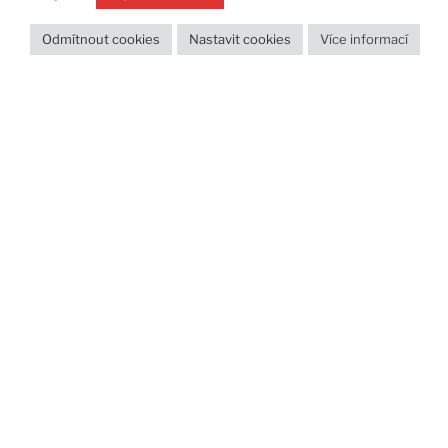
platby
(3)
post types
(4)
Odmítnout cookies
Nastavit cookies
Více informací
publikování
(46)
přesměrování
(3)
přesun
(8)
reklama
(5)
rss
(5)
rubriky
(10)
seo
(14)
shortcode
(9)
sidebar
(6)
sitemap
(3)
slideshow
(3)
ssl
(2)
statistika
(8)
stránky
(7)
tabulky
(3)