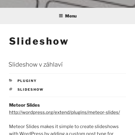
Menu
Slideshow
PUBLIKOVÁNO
Slideshow v záhlaví
RUBRIKY
PLUGINY
ŠTÍTKY
SLIDESHOW
Meteor Slides
http://wordpress.org/extend/plugins/meteor-slides/
Meteor Slides makes it simple to create slideshows
with WordPress by adding a custom post type for