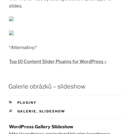
slides.
*Alternativy:*
Top 10 Content Slider Plugins for WordPress »
PUBLIKOVÁNO
Galerie obrázků – slideshow
RUBRIKY
PLUGINY
ŠTÍTKY
GALERIE
,
SLIDESHOW
WordPress Gallery Slideshow
http://wordpress.org/extend/plugins/wordpress-