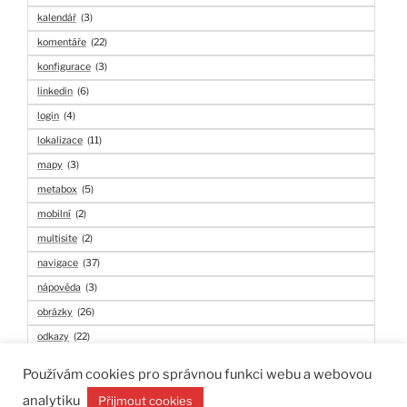
kalendář
(3)
komentáře
(22)
konfigurace
(3)
linkedin
(6)
login
(4)
lokalizace
(11)
mapy
(3)
metabox
(5)
mobilní
(2)
multisite
(2)
navigace
(37)
nápověda
(3)
obrázky
(26)
odkazy
(22)
pdf
(6)
Používám cookies pro správnou funkci webu a webovou
php
(3)
analytiku
Přijmout cookies